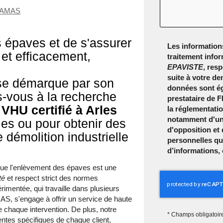
IRAMAS
s épaves et de s'assurer
Les informations
 et efficacement,
traitement infor
EPAVISTE
, res
suite à votre d
e démarque par son
données sont ég
s-vous à la recherche
prestataire de
VHU certifié à Arles
la réglementati
notamment d'un d
les ou pour obtenir des
d'opposition et
 démolition industrielle
personnelles qu
d’informations,
 l'enlèvement des épaves est une
té
et respect strict des normes
imentée, qui travaille dans plusieurs
S, s'engage à offrir un service de haute
de chaque intervention. De plus, notre
*
Champs obligatoir
ntes spécifiques de chaque client,