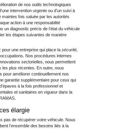
élioration de nos outils technologiques
 d'une intervention urgente ou d'un suivi à
é maintes fois saluée par les autorités
haque action à une responsabilité
s un diagnostic précis de l'état du véhicule
fier les étapes suivantes de manière
our une entreprise qui place la
sécurité,
occupations. Nos procédures internes
innovations sectorielles, nous permettent
s les plus récentes. En outre, nous
ts pour améliorer continuellement nos
ne garantie supplémentaire pour ceux qui
d'épaves à la fois professionnel et
ales et sanitaires en vigueur dans la
 MIRAMAS.
ces élargie
pas de récupérer votre véhicule. Nous
É CENTRE VHU CERTIFI
bent l'ensemble des besoins liés à la