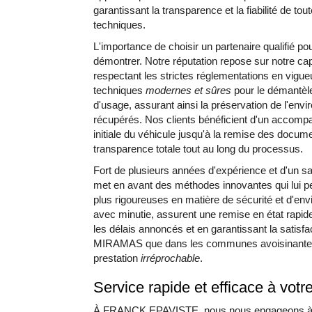
garantissant la transparence et la fiabilité de t
techniques.
L'importance de choisir un partenaire qualifié p
démontrer. Notre réputation repose sur notre cap
respectant les strictes réglementations en vig
techniques
modernes et sûres
pour le démantèle
d'usage, assurant ainsi la préservation de l'env
récupérés. Nos clients bénéficient d'un accomp
initiale du véhicule jusqu'à la remise des docume
transparence totale tout au long du processus.
Fort de plusieurs années d'expérience et d'un
met en avant des méthodes innovantes qui lui p
plus rigoureuses en matière de sécurité et d'env
avec minutie, assurent une remise en état rapid
les délais annoncés et en garantissant la satisfact
MIRAMAS que dans les communes avoisinantes.
prestation
irréprochable
.
Service rapide et efficace à votr
À FRANCK EPAVISTE, nous nous engageons à off