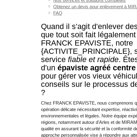
Nos services et solutions complètes
Obtenez un devis pour enlèvement à M
FAQ
Quand il s'agit d'enlever de
que tout soit fait légalement
FRANCK EPAVISTE, notre
{ACTIVITE_PRINCIPALE}, s
service
fiable et rapide
. Ête
d'un
épaviste agréé centre 
pour gérer vos vieux véhicu
conseils sur le processus de
?
Chez FRANCK EPAVISTE, nous comprenons que
opération délicate nécessitant
expertise, réactivi
environnementales et légales. Notre équipe expér
régions, notamment autour d'Arles et de MIRAMA
qualité en assurant la sécurité et la conformité 
approche personnalisée vise à répondre aux atte