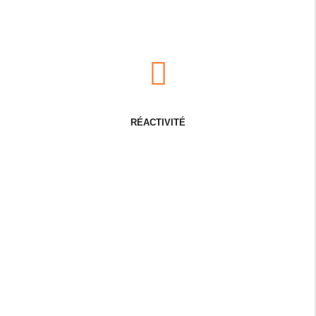
RÉACTIVITÉ
DISPONI