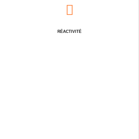
RÉACTIVITÉ
DISPONI